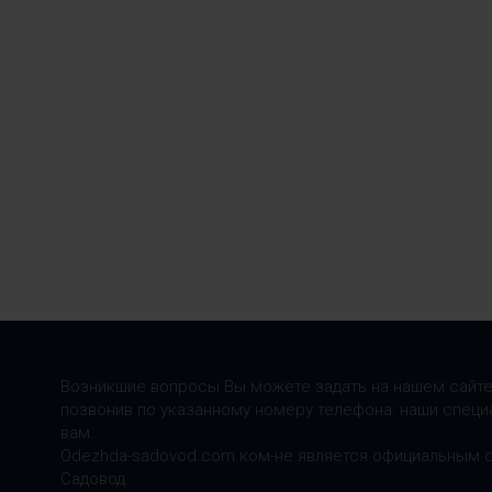
Возникшие вопросы Вы можете задать на нашем сайте
позвонив по указанному номеру телефона: наши специ
вам.
Odezhda-sadovod.com.ком-не является официальным 
Садовод.