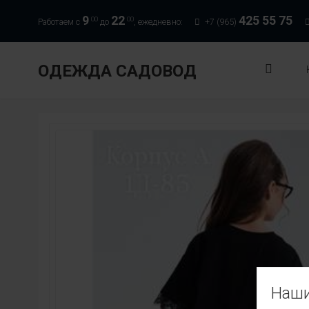
9
22
425 55 75
00
00
Работаем с
до
, ежедневно:
+7 (965)
ОДЕЖДА САДОВОД
Наши