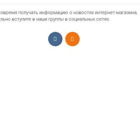
овремя получать информацию о новостях интернет-магазина,
798₽
льно вступите в наши группы в социальных сетях:
ПРИЁМ ЗАКАЗОВ С 9:00-22:00, ЕЖЕ
Моб.:
+7 (965) 425 55 75
E-mail:
info@sadovodopt.com