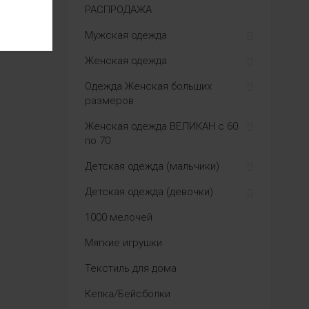
РАСПРОДАЖА
Мужская одежда
Женская одежда
Одежда Женская больших
размеров
Женская одежда ВЕЛИКАН с 60
по 70
Детская одежда (мальчики)
Детская одежда (девочки)
1000 мелочей
Мягкие игрушки
Текстиль для дома
Кепка/Бейсболки