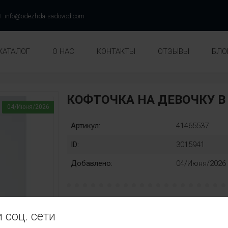
info@odezhda-sadovod.com
КАТАЛОГ
О НАС
КОНТАКТЫ
ОТЗЫВЫ
БЛО
КОФТОЧКА НА ДЕВОЧКУ 
04/Июня/2026
Артикул:
41465537
ID:
3015941
Добавлено:
04/Июня/2026
рост:
Замена:
 соц. сети
134
140
146
152
нет
Цвет