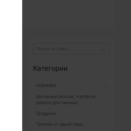
Категории
НОВИНКИ
Школьный рюкзак, портфель
(мешок для сменки)
Продукты
Тапочки от одной пары