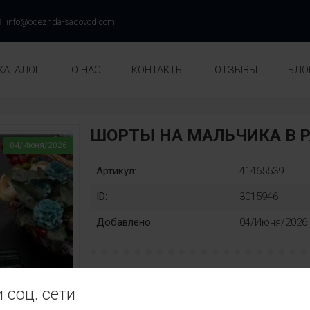
info@odezhda-sadovod.com
КАТАЛОГ
О НАС
КОНТАКТЫ
ОТЗЫВЫ
БЛО
ШОРТЫ НА МАЛЬЧИКА В 
04/Июня/2026
Артикул:
41465539
ID:
3015946
Добавлено:
04/Июня/2026
рост:
Замена:
 соц. сети
128
134
140
146
152
нет
Цвет