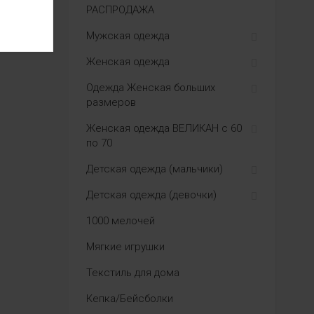
РАСПРОДАЖА
Мужская одежда
Женская одежда
Одежда Женская больших
размеров
Женская одежда ВЕЛИКАН с 60
по 70
Детская одежда (мальчики)
Детская одежда (девочки)
1000 мелочей
Мягкие игрушки
Текстиль для дома
Кепка/Бейсболки