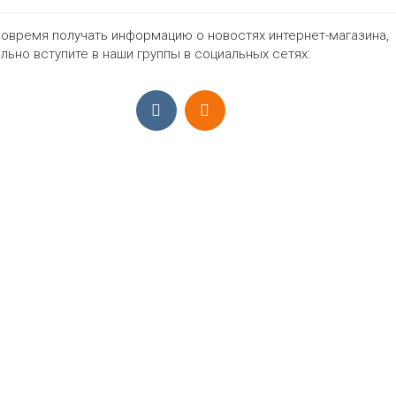
овремя получать информацию о новостях интернет-магазина,
372₽
льно вступите в наши группы в социальных сетях:
ПРИЁМ ЗАКАЗОВ С 9:00-22:00, ЕЖЕ
Моб.:
+7 (965) 425 55 75
E-mail:
info@sadovodopt.com