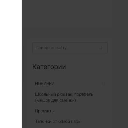
Категории
НОВИНКИ
Школьный рюкзак, портфель
(мешок для сменки)
Продукты
Тапочки от одной пары