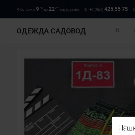
9
22
425 55 75
00
00
Работаем с
до
, ежедневно:
+7 (965)
ОДЕЖДА САДОВОД
Наши