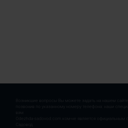
Возникшие вопросы Вы можете задать на нашем сайте
позвонив по указанному номеру телефона: наши специ
вам.
Odezhda-sadovod.com.ком-не является официальным 
Садовод.