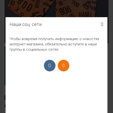
Наши соц. сети
Чтобы вовремя получать информацию о новостях
интернет-магазина, обязательно вступите в наши
группы в социальных сетях:
ШОРТЫ НА МАЛЬЧИКА В РАЗМЕР
ФАБРИЧНЫЙ