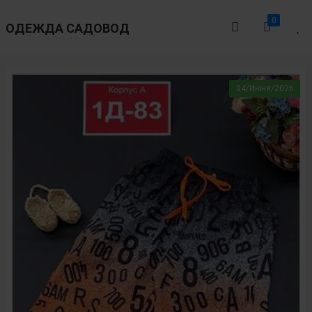
0
ОДЕЖДА САДОВОД
04/Июня/2026