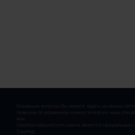
Возникшие вопросы Вы можете задать на нашем сайте
позвонив по указанному номеру телефона: наши специ
вам.
Odezhda-sadovod.com.ком-не является официальным 
Садовод.