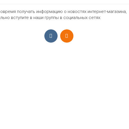
134
140
146
152
158
нет
Цвет
овремя получать информацию о новостях интернет-магазина,
льно вступите в наши группы в социальных сетях:
998₽
ПРИЁМ ЗАКАЗОВ С 9:00-22:00, ЕЖЕ
Моб.:
+7 (965) 425 55 75
E-mail:
info@sadovodopt.com