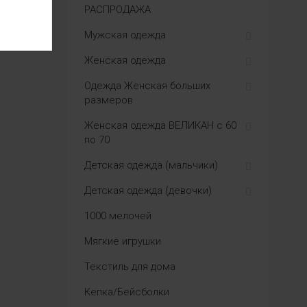
РАСПРОДАЖА
Мужская одежда
Женская одежда
Одежда Женская больших
размеров
Женская одежда ВЕЛИКАН с 60
по 70
Детская одежда (мальчики)
Детская одежда (девочки)
1000 мелочей
Мягкие игрушки
Текстиль для дома
Кепка/Бейсболки