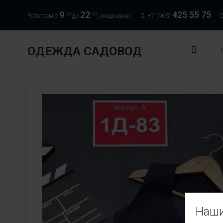
9
22
425 55 75
00
00
Работаем с
до
, ежедневно:
+7 (965)
ОДЕЖДА САДОВОД
Наши