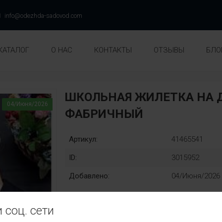
info@odezhda-sadovod.com
КАТАЛОГ
О НАС
КОНТАКТЫ
ОТЗЫВЫ
БЛО
ШКОЛЬНАЯ ЖИЛЕТКА НА Д
04/Июня/2026
ФАБРИЧНЫЙ
Артикул:
41465541
ID:
3015952
Добавлено:
04/Июня/2026
 соц. сети
рост:
Замена: