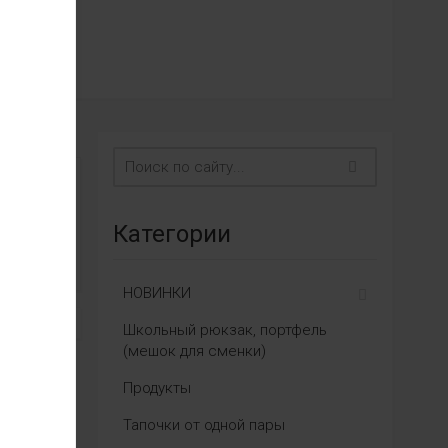
Категории
НОВИНКИ
Школьный рюкзак, портфель
(мешок для сменки)
Продукты
Тапочки от одной пары