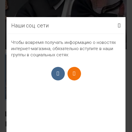
Наши соц. сети
Чтобы вовремя получать информацию о новостях
интернет-магазина, обязательно вступите в наши
группы в социальных сетях:
ШКОЛЬНАЯ БАБОЧКА НА
МАЛЬЧИКА