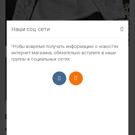
Наши соц. сети
Чтобы вовремя получать информацию о новостях
интернет-магазина, обязательно вступите в наши
группы в социальных сетях:
ШКОЛЬНАЯ КОФТОЧКА НА
ДЕВОЧКУ В РАЗМЕР ФАБРИЧНО