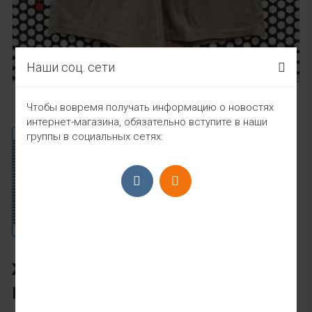
Наши соц. сети
Чтобы вовремя получать информацию о новостях
интернет-магазина, обязательно вступите в наши
группы в социальных сетях:
ЖЕНСКИЕ ШОРТЫ ДЛИНА : 55СМ,
ПРО-ЛЬ КОРЕЯ