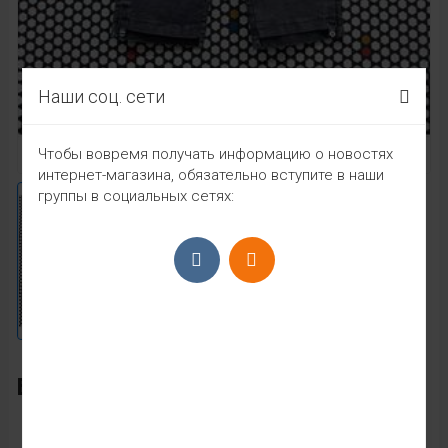
Наши соц. сети
Чтобы вовремя получать информацию о новостях
интернет-магазина, обязательно вступите в наши
группы в социальных сетях:
БРИДЖИ ЖЕНСКИЕ
Артикул: