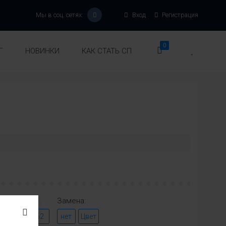
Мы в соц. сетях:
Вход
Регистрация
0
Г
НОВИНКИ
КАК СТАТЬ СП
Замена:
8
60
62
нет
Цвет