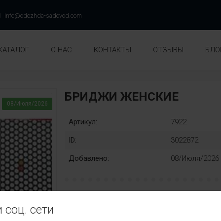
info@odezhda-sadovod.com
КАТАЛОГ
О НАС
КОНТАКТЫ
ОТЗЫВЫ
БЛО
БРИДЖИ ЖЕНСКИЕ
08/Июля/2026
Артикул:
7922
ID:
3022872
Добавлено:
08/Июля/2026
Раз::
 соц. сети
44
46
48
50
52
54
56
5