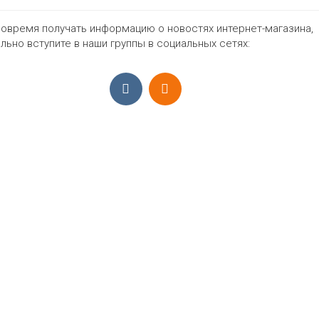
овремя получать информацию о новостях интернет-магазина,
665₽
льно вступите в наши группы в социальных сетях:
ПРИЁМ ЗАКАЗОВ С 9:00-22:00, ЕЖЕ
Моб.:
+7 (965) 425 55 75
E-mail:
info@sadovodopt.com