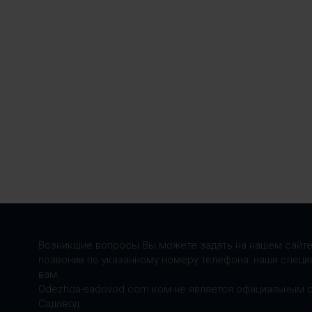
Возникшие вопросы Вы можете задать на нашем сайте
позвонив по указанному номеру телефона: наши специ
вам.
Odezhda-sadovod.com.ком-не является официальным 
Садовод.