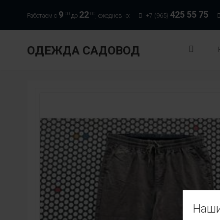
9
22
425 55 75
00
00
Работаем с
до
, ежедневно:
+7 (965)
ОДЕЖДА САДОВОД
Наши