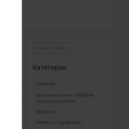
Категории
НОВИНКИ
Школьный рюкзак, портфель
(мешок для сменки)
Продукты
Тапочки от одной пары