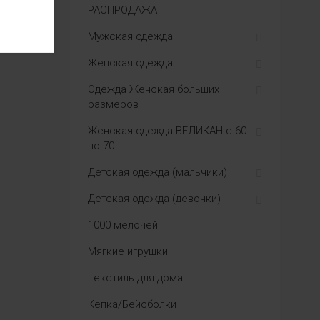
РАСПРОДАЖА
Мужская одежда
Женская одежда
Одежда Женская больших
размеров
Женская одежда ВЕЛИКАН с 60
по 70
Детская одежда (мальчики)
Детская одежда (девочки)
1000 мелочей
Мягкие игрушки
Текстиль для дома
Кепка/Бейсболки