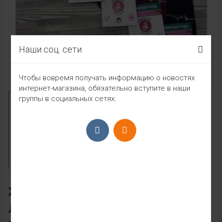
Наши соц. сети
Чтобы вовремя получать информацию о новостях
интернет-магазина, обязательно вступите в наши
группы в социальных сетях:
ЖЕНСКИЕ НОСОЧКИ
ЛЁН+КРАПИВА ЛЕЧЕБНЫЕ