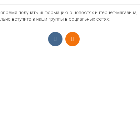
Жен
овремя получать информацию о новостях интернет-магазина,
льно вступите в наши группы в социальных сетях:
798₽
ПРИЁМ ЗАКАЗОВ С 9:00-22:00, ЕЖЕ
Моб.:
+7 (965) 425 55 75
E-mail:
info@sadovodopt.com