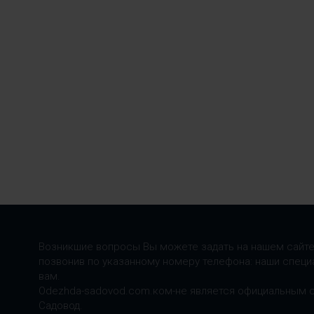
Возникшие вопросы Вы можете задать на нашем сайте
позвонив по указанному номеру телефона: наши специ
вам.
Odezhda-sadovod.com.ком-не является официальным 
Садовод.