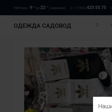
9
22
425 55 75
00
00
Работаем с
до
, ежедневно:
+7 (965)
ОДЕЖДА САДОВОД
Наши