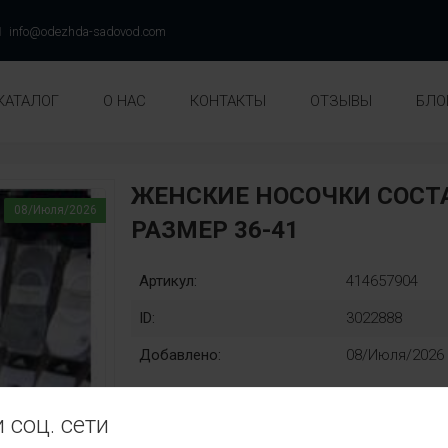
info@odezhda-sadovod.com
КАТАЛОГ
О НАС
КОНТАКТЫ
ОТЗЫВЫ
БЛО
ЖЕНСКИЕ НОСОЧКИ СОСТА
08/Июля/2026
РАЗМЕР 36-41
Артикул:
414657904
ID:
3022888
Добавлено:
08/Июля/2026
 соц. сети
кому: