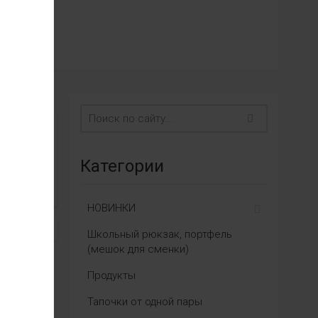
Категории
НОВИНКИ
Школьный рюкзак, портфель
(мешок для сменки)
Продукты
Тапочки от одной пары