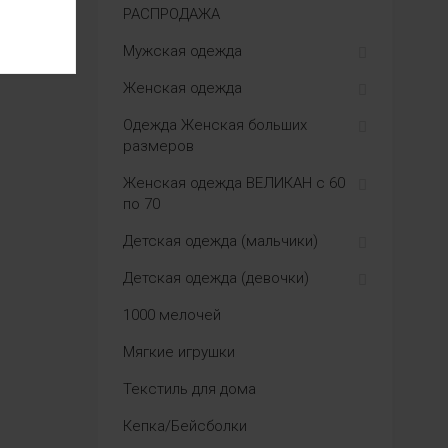
РАСПРОДАЖА
Мужская одежда
Женская одежда
Одежда Женская больших
размеров
Женская одежда ВЕЛИКАН с 60
по 70
Детская одежда (мальчики)
Детская одежда (девочки)
1000 мелочей
Мягкие игрушки
Текстиль для дома
Кепка/Бейсболки