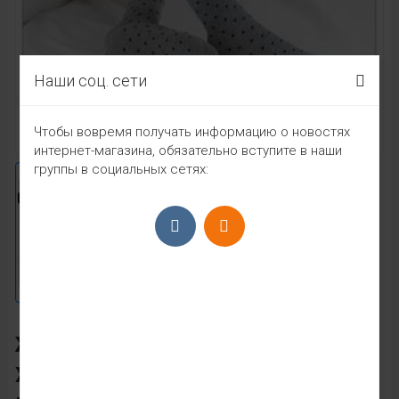
Наши соц. сети
Чтобы вовремя получать информацию о новостях
интернет-магазина, обязательно вступите в наши
группы в социальных сетях:
ЖЕНСКИЕ НОСОЧКИ СОСТАВ
ХЛОПОК В УПАКОВКА 10 ПАР