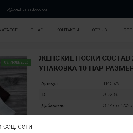
info@odezhda-sadovod.com
КАТАЛОГ
О НАС
КОНТАКТЫ
ОТЗЫВЫ
БЛО
ЖЕНСКИЕ НОСКИ СОСТАВ 
08/Июля/2026
УПАКОВКА 10 ПАР РАЗМЕР
Артикул:
414657911
ID:
3022895
Добавлено:
08/Июля/2026
 соц. сети
кому: