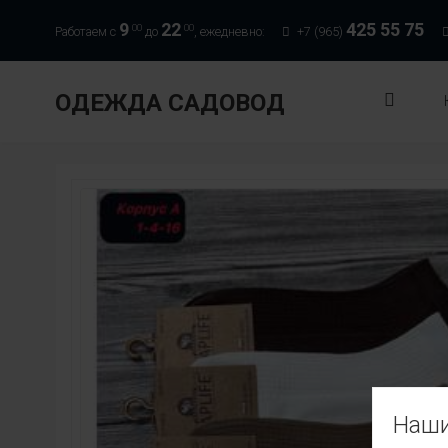
9
22
425 55 75
00
00
Работаем с
до
, ежедневно:
+7 (965)
ОДЕЖДА САДОВОД
Наши