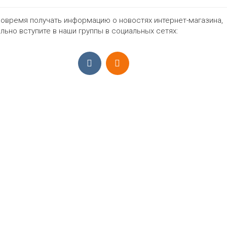
Жен
овремя получать информацию о новостях интернет-магазина,
льно вступите в наши группы в социальных сетях:
466₽
ПРИЁМ ЗАКАЗОВ С 9:00-22:00, ЕЖЕ
Моб.:
+7 (965) 425 55 75
E-mail:
info@sadovodopt.com