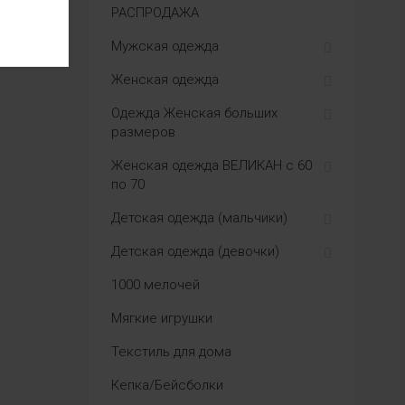
РАСПРОДАЖА
Мужская одежда
Женская одежда
Одежда Женская больших
размеров
Женская одежда ВЕЛИКАН с 60
по 70
Детская одежда (мальчики)
Детская одежда (девочки)
1000 мелочей
Мягкие игрушки
Текстиль для дома
Кепка/Бейсболки