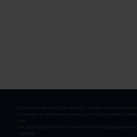
Возникшие вопросы Вы можете задать на нашем сайте
позвонив по указанному номеру телефона: наши специ
вам.
Odezhda-sadovod.com.ком-не является официальным 
Садовод.