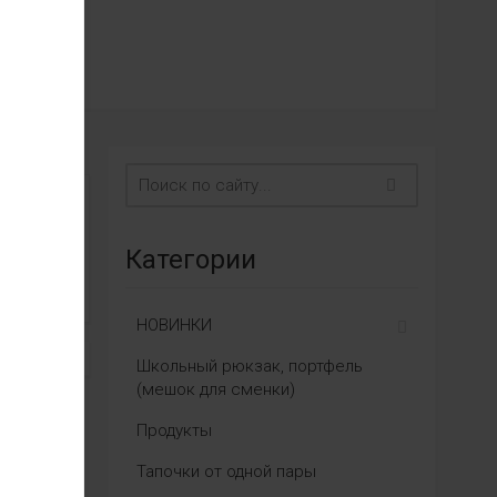
Категории
НОВИНКИ
Школьный рюкзак, портфель
(мешок для сменки)
Продукты
Тапочки от одной пары