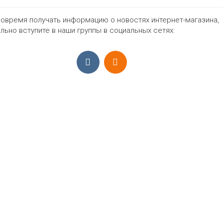
31
32
33
34
35
36
нет
М
овремя получать информацию о новостях интернет-магазина,
льно вступите в наши группы в социальных сетях:
931₽
ПРИЁМ ЗАКАЗОВ С 9:00-22:00, ЕЖЕ
Моб.:
+7 (965) 425 55 75
E-mail:
info@sadovodopt.com