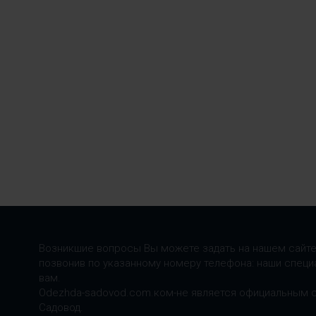
Возникшие вопросы Вы можете задать на нашем сайте
позвонив по указанному номеру телефона: наши специ
вам.
Odezhda-sadovod.com.ком-не является официальным 
Садовод.