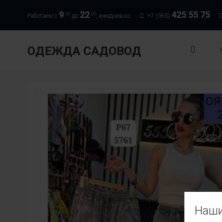
9
22
425 55 75
00
00
Работаем с
до
, ежедневно:
+7 (965)
ОДЕЖДА САДОВОД
Наши