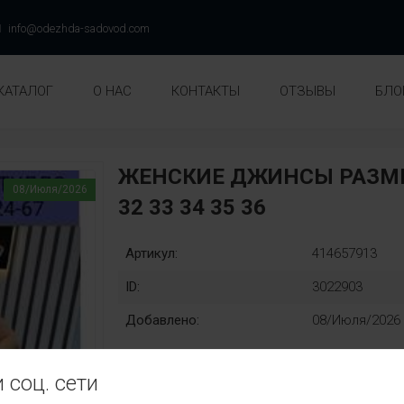
info@odezhda-sadovod.com
КАТАЛОГ
О НАС
КОНТАКТЫ
ОТЗЫВЫ
БЛО
ЖЕНСКИЕ ДЖИНСЫ РАЗМЕРЫ
08/Июля/2026
32 33 34 35 36
Артикул:
414657913
ID:
3022903
Добавлено:
08/Июля/2026
 соц. сети
Раз::
Замена