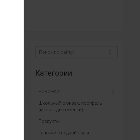
Категории
НОВИНКИ
Школьный рюкзак, портфель
(мешок для сменки)
Продукты
Тапочки от одной пары