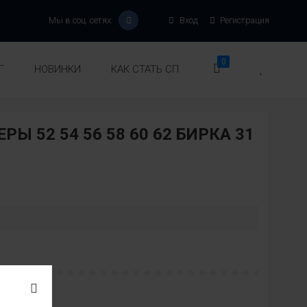
Мы в соц. сетях:
Вход
Регистрация
0
Г
НОВИНКИ
КАК СТАТЬ СП
 52 54 56 58 60 62 БИРКА 31
: