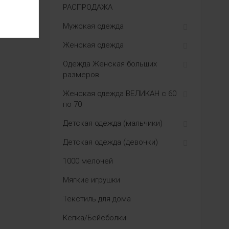
РАСПРОДАЖА
Мужская одежда
Женская одежда
Одежда Женская больших
размеров
Женская одежда ВЕЛИКАН с 60
по 70
Детская одежда (мальчики)
Детская одежда (девочки)
1000 мелочей
Мягкие игрушки
Текстиль для дома
Кепка/Бейсболки