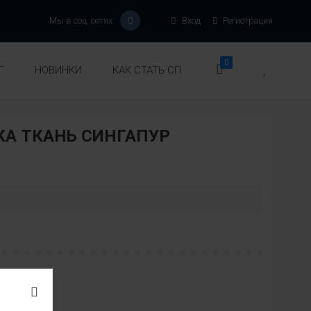
Мы в соц. сетях:
Вход
Регистрация
0
Г
НОВИНКИ
КАК СТАТЬ СП
А ТКАНЬ СИНГАПУР
:
вет