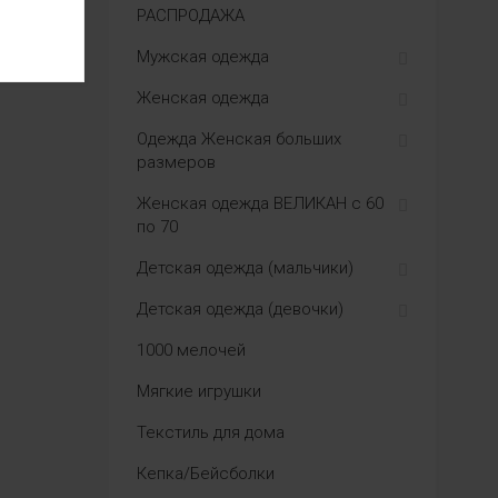
РАСПРОДАЖА
Мужская одежда
Женская одежда
Одежда Женская больших
размеров
Женская одежда ВЕЛИКАН с 60
по 70
Детская одежда (мальчики)
Детская одежда (девочки)
1000 мелочей
Мягкие игрушки
Текстиль для дома
Кепка/Бейсболки