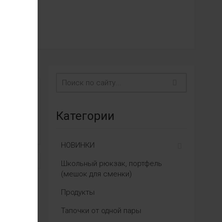
Категории
НОВИНКИ
Школьный рюкзак, портфель
(мешок для сменки)
Продукты
Тапочки от одной пары