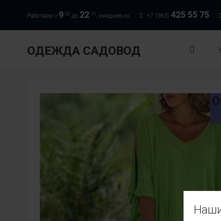
9
22
425 55 75
00
00
Работаем с
до
, ежедневно:
+7 (965)
ОДЕЖДА САДОВОД
Наши