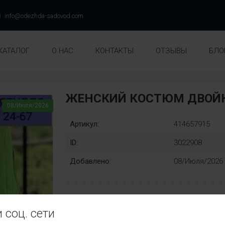
info@odezhda-sadovod.com
КАТАЛОГ
О НАС
КОНТАКТЫ
ОТЗЫВЫ
БЛО
ЖЕНСКИЙ КОСТЮМ ДВОЙК
08/Июля/2026
Артикул:
414657915
ID:
3022908
Добавлено:
08/Июля/2026
Раз::
Замена
 соц. сети
48
50
52
54
56
58
нет
Ц