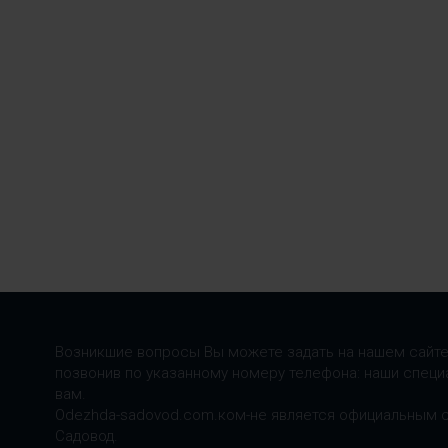
Возникшие вопросы Вы можете задать на нашем сайте
позвонив по указанному номеру телефона: наши специ
вам.
Odezhda-sadovod.com.ком-не является официальным 
Садовод.