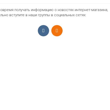
овремя получать информацию о новостях интернет-магазина,
1064₽
льно вступите в наши группы в социальных сетях:
ПРИЁМ ЗАКАЗОВ С 9:00-22:00, ЕЖЕ
Моб.:
+7 (965) 425 55 75
E-mail:
info@sadovodopt.com