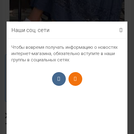
Наши соц. сети
Чтобы вовремя получать информацию о новостях
интернет-магазина, обязательно вступите в наши
группы в социальных сетях:
ЖЕНСКАЯ ЮБКА С ПОДКЛАДКОЙ
ТКАНЬ: Х/Б С ПОДКЛАДКОЙ