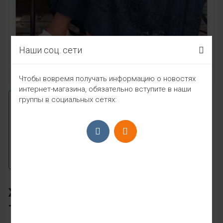
Наши соц. сети
Чтобы вовремя получать информацию о новостях
интернет-магазина, обязательно вступите в наши
группы в социальных сетях:
ЖЕНСКАЯ ЮБКА С ПОДКЛАДКОЙ
ТКАНЬ: Х/Б С ПОДКЛАДКОЙ