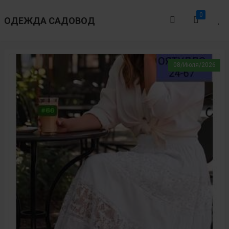
0
ОДЕЖДА САДОВОД
08/Июля/2026