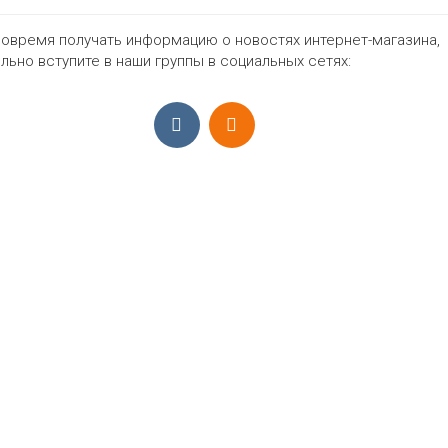
48
50
52
54
56
58
нет
Ц
овремя получать информацию о новостях интернет-магазина,
льно вступите в наши группы в социальных сетях:
998₽
ПРИЁМ ЗАКАЗОВ С 9:00-22:00, ЕЖЕ
Моб.:
+7 (965) 425 55 75
E-mail:
info@sadovodopt.com