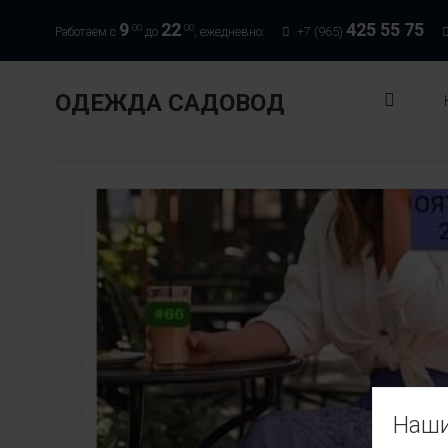
9
22
425 55 75
00
00
Работаем с
до
, ежедневно:
+7 (965)
ОДЕЖДА САДОВОД
Наши