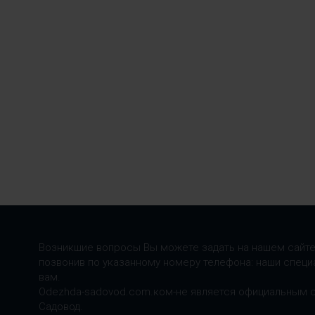
Возникшие вопросы Вы можете задать на нашем сайте
позвонив по указанному номеру телефона: наши специ
вам.
Odezhda-sadovod.com.ком-не является официальным 
Садовод.