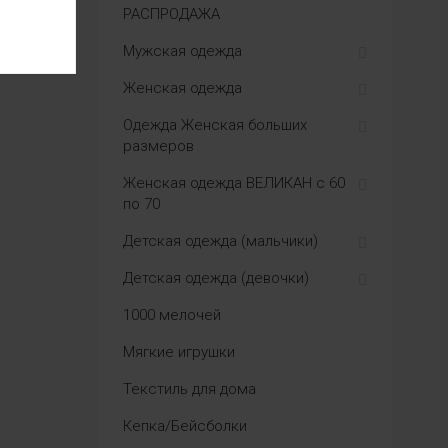
РАСПРОДАЖА
Мужская одежда
Женская одежда
Одежда Женская больших
размеров
Женская одежда ВЕЛИКАН с 60
по 70
Детская одежда (мальчики)
Детская одежда (девочки)
1000 мелочей
Мягкие игрушки
Текстиль для дома
Кепка/Бейсболки