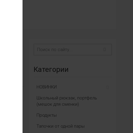
Категории
НОВИНКИ
Школьный рюкзак, портфель
(мешок для сменки)
Продукты
Тапочки от одной пары