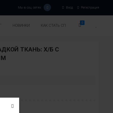
Мы в соц. сетях:
Вход
Регистрация
0
Г
НОВИНКИ
КАК СТАТЬ СП
ДКОЙ ТКАНЬ: Х/Б С
СМ
: