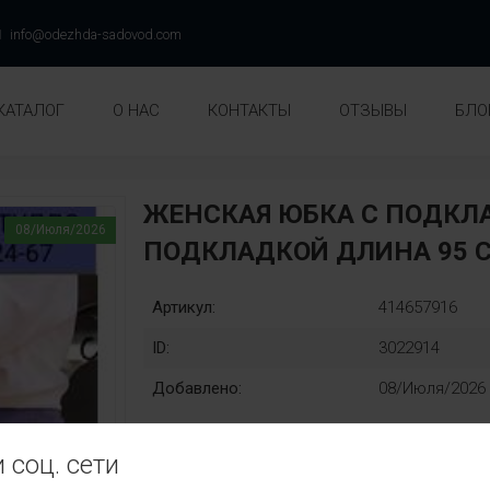
info@odezhda-sadovod.com
КАТАЛОГ
О НАС
КОНТАКТЫ
ОТЗЫВЫ
БЛО
ЖЕНСКАЯ ЮБКА С ПОДКЛА
08/Июля/2026
ПОДКЛАДКОЙ ДЛИНА 95 
Артикул:
414657916
ID:
3022914
Добавлено:
08/Июля/2026
 соц. сети
Раз::
Замена