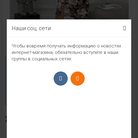
Наши соц. сети
Чтобы вовремя получать информацию о новостях
интернет-магазина, обязательно вступите в наши
группы в социальных сетях:
ЖЕНСКИЙ ХАЛАТ ТКАНЬ ХЛОПОК
Артикул: