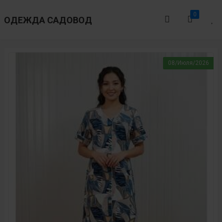
0
ОДЕЖДА САДОВОД
08/Июля/2026