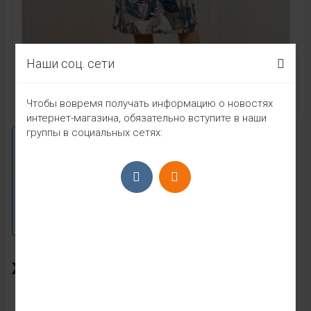
Наши соц. сети
Чтобы вовремя получать информацию о новостях
интернет-магазина, обязательно вступите в наши
группы в социальных сетях:
ЖЕНСКИЙ ХАЛАТ ТКАНЬ ХЛОПОК
Артикул: