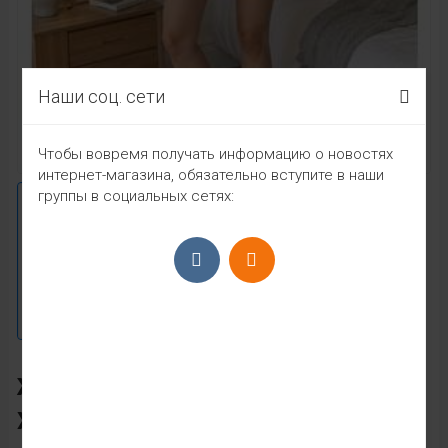
Наши соц. сети
Чтобы вовремя получать информацию о новостях
интернет-магазина, обязательно вступите в наши
группы в социальных сетях:
ЖЕНСКАЯ ПИЖАМА ТКАНЬ
ХЛОПОК