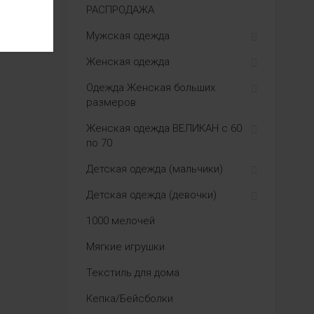
РАСПРОДАЖА
Мужская одежда
Женская одежда
Одежда Женская больших
размеров
Женская одежда ВЕЛИКАН с 60
по 70
Детская одежда (мальчики)
Детская одежда (девочки)
1000 мелочей
Мягкие игрушки
Текстиль для дома
Кепка/Бейсболки