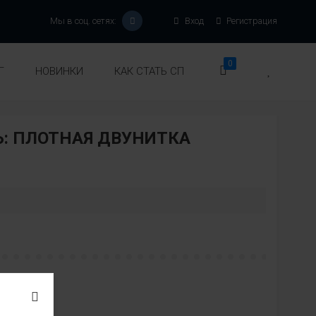
Мы в соц. сетях:
Вход
Регистрация
0
Г
НОВИНКИ
КАК СТАТЬ СП
: ПЛОТНАЯ ДВУНИТКА
:
вет