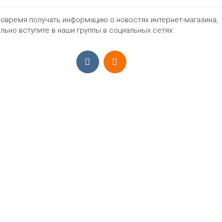
овремя получать информацию о новостях интернет-магазина,
1330₽
льно вступите в наши группы в социальных сетях:
ПРИЁМ ЗАКАЗОВ С 9:00-22:00, ЕЖЕ
Моб.:
+7 (965) 425 55 75
E-mail:
info@sadovodopt.com