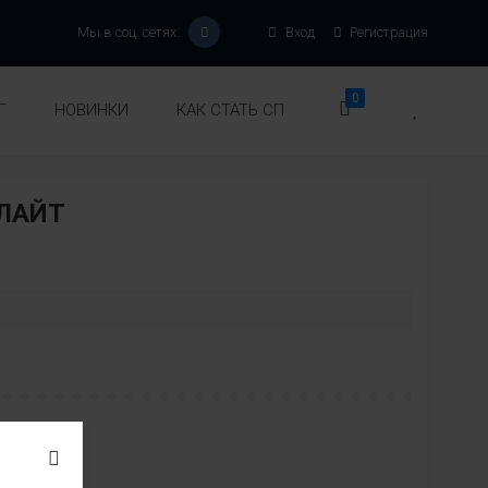
Мы в соц. сетях:
Вход
Регистрация
0
Г
НОВИНКИ
КАК СТАТЬ СП
ЛАЙТ
:
вет