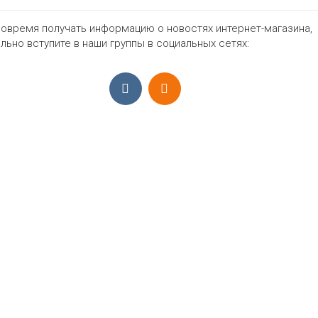
овремя получать информацию о новостях интернет-магазина,
1064₽
льно вступите в наши группы в социальных сетях:
ПРИЁМ ЗАКАЗОВ С 9:00-22:00, ЕЖЕ
Моб.:
+7 (965) 425 55 75
E-mail:
info@sadovodopt.com