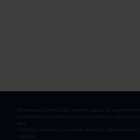
Возникшие вопросы Вы можете задать на нашем сайте
позвонив по указанному номеру телефона: наши специ
вам.
Odezhda-sadovod.com.ком-не является официальным 
Садовод.