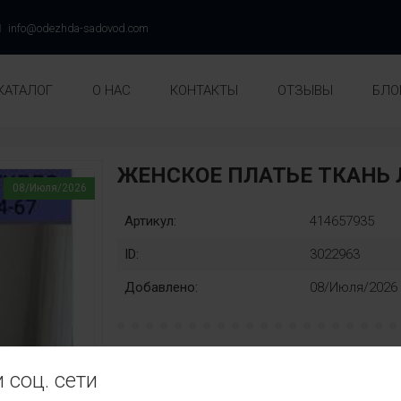
info@odezhda-sadovod.com
КАТАЛОГ
О НАС
КОНТАКТЫ
ОТЗЫВЫ
БЛО
ЖЕНСКОЕ ПЛАТЬЕ ТКАНЬ 
08/Июля/2026
Артикул:
414657935
ID:
3022963
Добавлено:
08/Июля/2026
Раз::
Замена
 соц. сети
46
48
50
52
54
56
нет
Ц