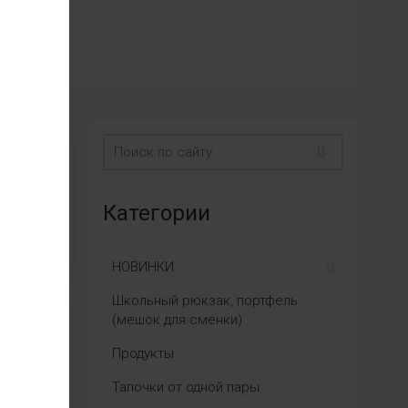
Категории
НОВИНКИ
Школьный рюкзак, портфель
(мешок для сменки)
Продукты
Тапочки от одной пары