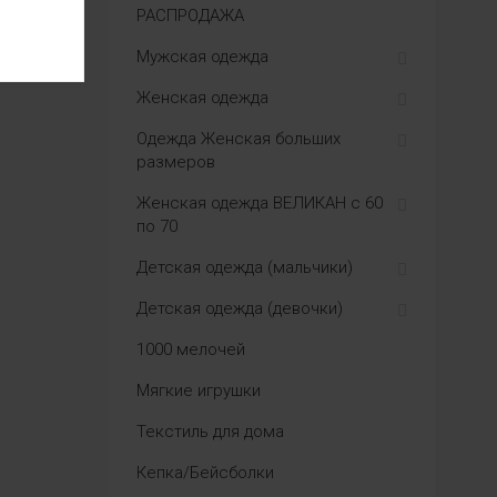
РАСПРОДАЖА
Мужская одежда
Женская одежда
Одежда Женская больших
размеров
Женская одежда ВЕЛИКАН с 60
по 70
Детская одежда (мальчики)
Детская одежда (девочки)
1000 мелочей
Мягкие игрушки
Текстиль для дома
Кепка/Бейсболки