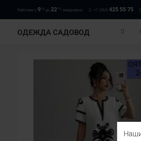
9
22
425 55 75
00
00
Работаем с
до
, ежедневно:
+7 (965)
ОДЕЖДА САДОВОД
Наши