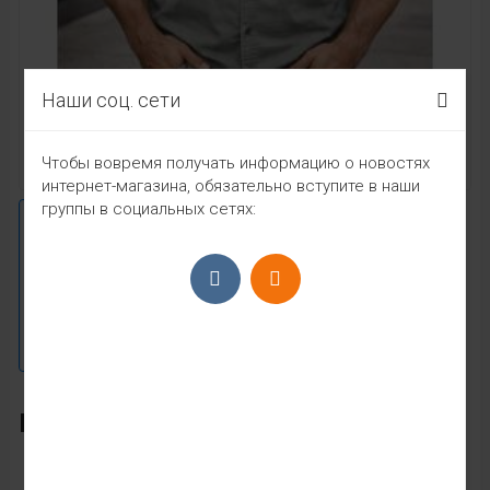
Наши соц. сети
Чтобы вовремя получать информацию о новостях
интернет-магазина, обязательно вступите в наши
группы в социальных сетях:
МУЖСКАЯ РУБАШКА ТКАНЬ Х/Б
Артикул: