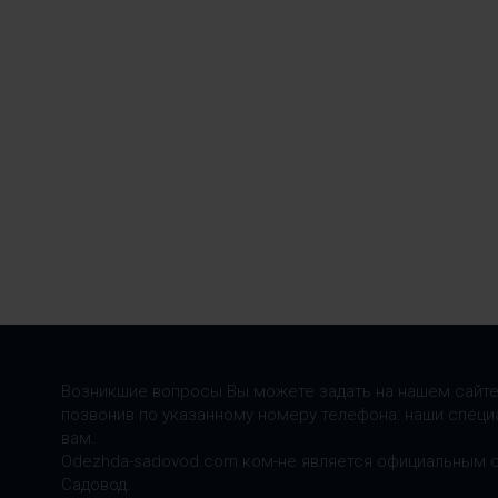
Возникшие вопросы Вы можете задать на нашем сайте
позвонив по указанному номеру телефона: наши специ
вам.
Odezhda-sadovod.com.ком-не является официальным 
Садовод.