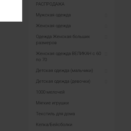
РАСПРОДАЖА
Мужская одежда
Женская одежда
Одежда Женская больших
размеров
Женская одежда ВЕЛИКАН с 60
по 70
Детская одежда (мальчики)
Детская одежда (девочки)
1000 мелочей
Мягкие игрушки
Текстиль для дома
Кепка/Бейсболки