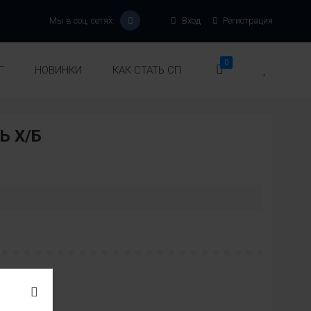
Мы в соц. сетях:
Вход
Регистрация
0
Г
НОВИНКИ
КАК СТАТЬ СП
 Х/Б