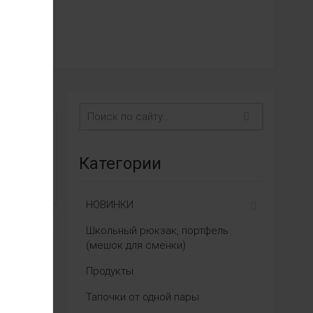
Категории
НОВИНКИ
Школьный рюкзак, портфель
(мешок для сменки)
Продукты
Тапочки от одной пары