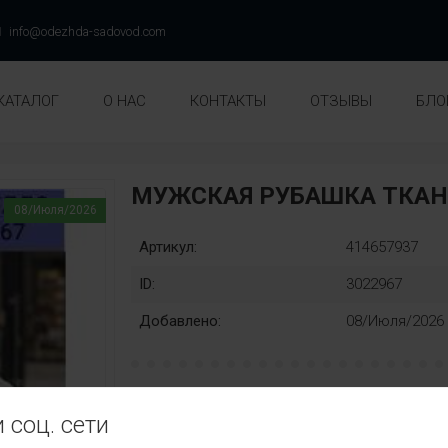
info@odezhda-sadovod.com
КАТАЛОГ
О НАС
КОНТАКТЫ
ОТЗЫВЫ
БЛО
МУЖСКАЯ РУБАШКА ТКАНЬ
08/Июля/2026
Артикул:
414657937
ID:
3022967
Добавлено:
08/Июля/2026
Единый:
Замена:
 соц. сети
58-60
62-64
66-68
нет
Цвет