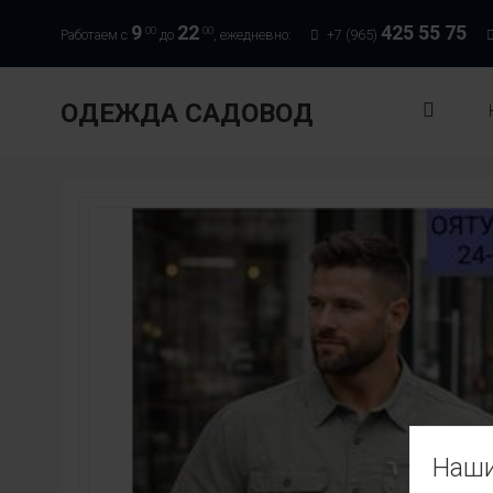
9
22
425 55 75
00
00
Работаем с
до
, ежедневно:
+7 (965)
ОДЕЖДА САДОВОД
Наши