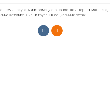
овремя получать информацию о новостях интернет-магазина,
665₽
льно вступите в наши группы в социальных сетях:
ПРИЁМ ЗАКАЗОВ С 9:00-22:00, ЕЖЕ
Моб.:
+7 (965) 425 55 75
E-mail:
info@sadovodopt.com