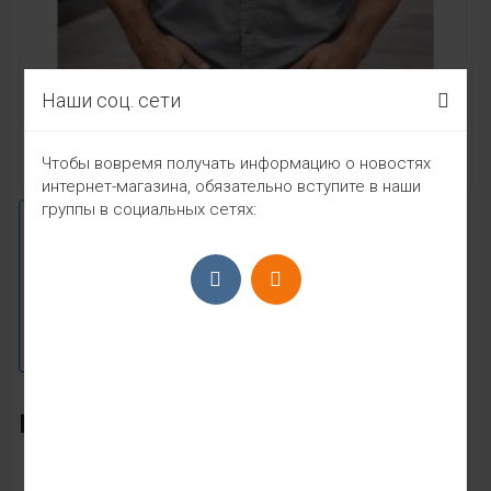
Наши соц. сети
Чтобы вовремя получать информацию о новостях
интернет-магазина, обязательно вступите в наши
группы в социальных сетях:
МУЖСКАЯ РУБАШКА ТКАНЬ Х/Б
Артикул: