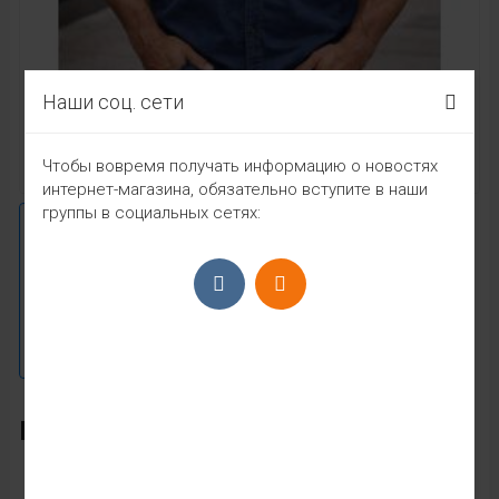
Наши соц. сети
Чтобы вовремя получать информацию о новостях
интернет-магазина, обязательно вступите в наши
группы в социальных сетях:
МУЖСКАЯ РУБАШКА ТКАНЬ Х/Б
Артикул: