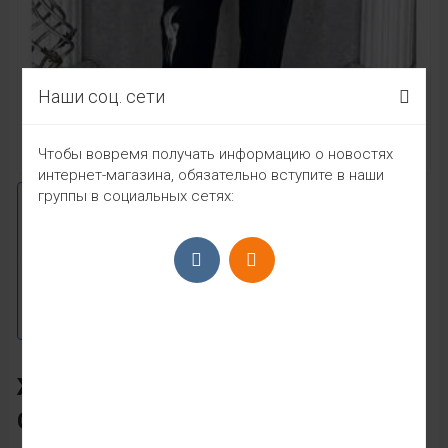
Наши соц. сети
Чтобы вовремя получать информацию о новостях
интернет-магазина, обязательно вступите в наши
группы в социальных сетях:
ЖЕНСКИЙ КОСТЮМ МАТЕРИАЛ
САНТА-ЛЁН