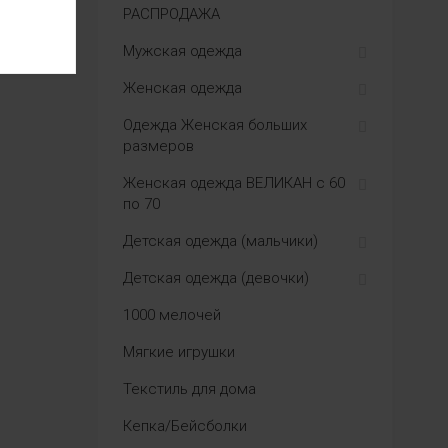
РАСПРОДАЖА
Мужская одежда
Женская одежда
Одежда Женская больших
размеров
Женская одежда ВЕЛИКАН с 60
по 70
Детская одежда (мальчики)
Детская одежда (девочки)
1000 мелочей
Мягкие игрушки
Текстиль для дома
Кепка/Бейсболки