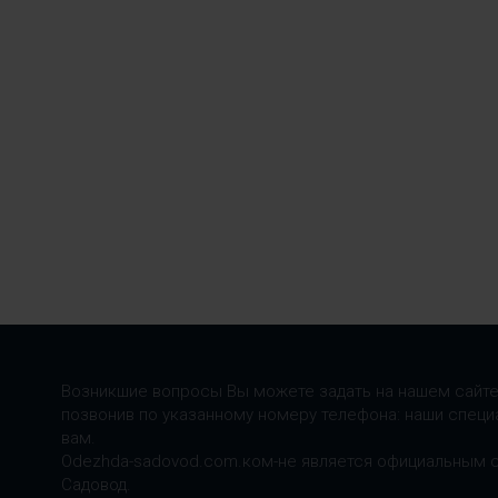
Возникшие вопросы Вы можете задать на нашем сайте
позвонив по указанному номеру телефона: наши специ
вам.
Odezhda-sadovod.com.ком-не является официальным 
Садовод.