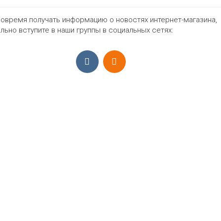
овремя получать информацию о новостях интернет-магазина,
1197₽
льно вступите в наши группы в социальных сетях:
ПРИЁМ ЗАКАЗОВ С 9:00-22:00, ЕЖЕ
Моб.:
+7 (965) 425 55 75
E-mail:
info@sadovodopt.com