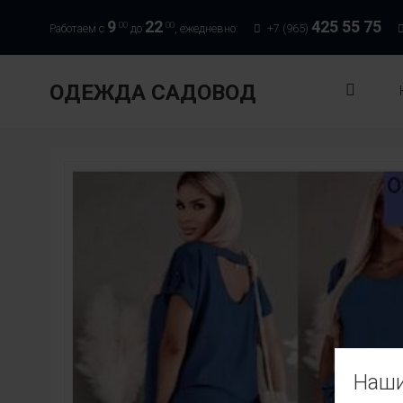
9
22
425 55 75
00
00
Работаем с
до
, ежедневно:
+7 (965)
ОДЕЖДА САДОВОД
Наши