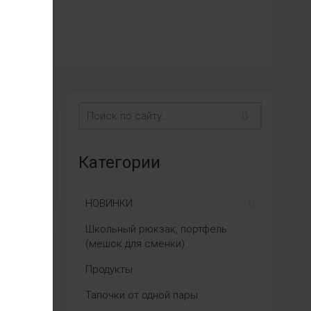
Категории
НОВИНКИ
Школьный рюкзак, портфель
(мешок для сменки)
Продукты
Тапочки от одной пары