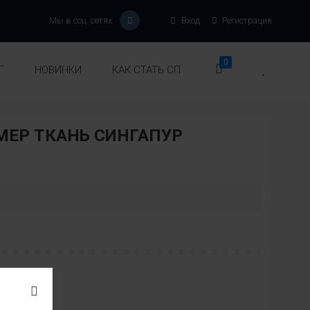
Мы в соц. сетях:
Вход
Регистрация
0
Г
НОВИНКИ
КАК СТАТЬ СП
МЕР ТКАНЬ СИНГАПУР
:
вет