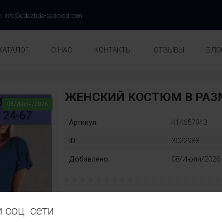
info@odezhda-sadovod.com
КАТАЛОГ
О НАС
КОНТАКТЫ
ОТЗЫВЫ
БЛО
ЖЕНСКИЙ КОСТЮМ В РАЗ
08/Июля/2026
Артикул:
414657943
ID:
3022988
Добавлено:
08/Июля/2026
Раз::
Замена
 соц. сети
46
48
50
52
54
56
нет
Ц