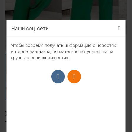
Наши соц. сети
Чтобы вовремя получать информацию о новостях
интернет-магазина, обязательно вступите в наши
группы в социальных сетях:
ЖЕНСКИЙ КОСТЮМ В РАЗМЕР
ТКАНЬ СИНГАПУР