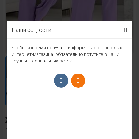
Наши соц. сети
Чтобы вовремя получать информацию о новостях
интернет-магазина, обязательно вступите в наши
группы в социальных сетях:
ЖЕНСКИЙ КОСТЮМ В РАЗМЕР
ТКАНЬ СИНГАПУР