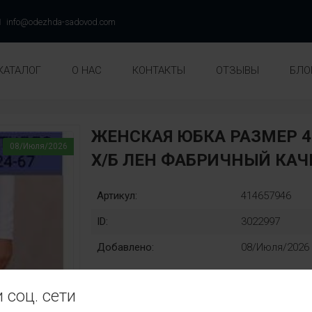
info@odezhda-sadovod.com
КАТАЛОГ
О НАС
КОНТАКТЫ
ОТЗЫВЫ
БЛО
ЖЕНСКАЯ ЮБКА РАЗМЕР 4
08/Июля/2026
Х/Б ЛEН ФАБРИЧНЫЙ КАЧ
Артикул:
414657946
ID:
3022997
Добавлено:
08/Июля/2026
 соц. сети
Единый:
Без выбора: