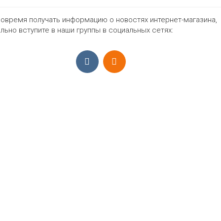
46-52
Цвета
овремя получать информацию о новостях интернет-магазина,
льно вступите в наши группы в социальных сетях:
399₽
ПРИЁМ ЗАКАЗОВ С 9:00-22:00, ЕЖЕ
Моб.:
+7 (965) 425 55 75
E-mail:
info@sadovodopt.com