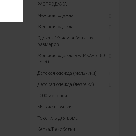
РАСПРОДАЖА
Мужская одежда
Женская одежда
Одежда Женская больших
размеров
Женская одежда ВЕЛИКАН с 60
по 70
Детская одежда (мальчики)
Детская одежда (девочки)
1000 мелочей
Мягкие игрушки
Текстиль для дома
Кепка/Бейсболки