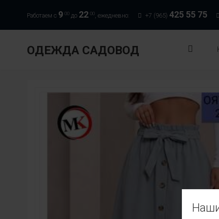
9
22
425 55 75
00
00
Работаем с
до
, ежедневно:
+7 (965)
ОДЕЖДА САДОВОД
Наши