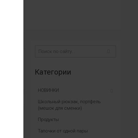
Категории
НОВИНКИ
Школьный рюкзак, портфель
(мешок для сменки)
Продукты
Тапочки от одной пары