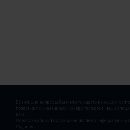
Возникшие вопросы Вы можете задать на нашем сайте
позвонив по указанному номеру телефона: наши специ
вам.
Odezhda-sadovod.com.ком-не является официальным 
Садовод.