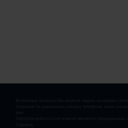
Возникшие вопросы Вы можете задать на нашем сайте
позвонив по указанному номеру телефона: наши специ
вам.
Odezhda-sadovod.com.ком-не является официальным 
Садовод.