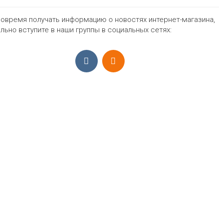
46-52
Цвета
овремя получать информацию о новостях интернет-магазина,
льно вступите в наши группы в социальных сетях:
399₽
ПРИЁМ ЗАКАЗОВ С 9:00-22:00, ЕЖЕ
Моб.:
+7 (965) 425 55 75
E-mail:
info@sadovodopt.com