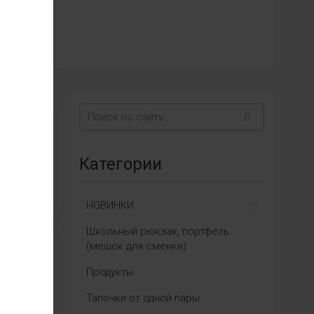
Категории
НОВИНКИ
Школьный рюкзак, портфель
(мешок для сменки)
Продукты
Тапочки от одной пары