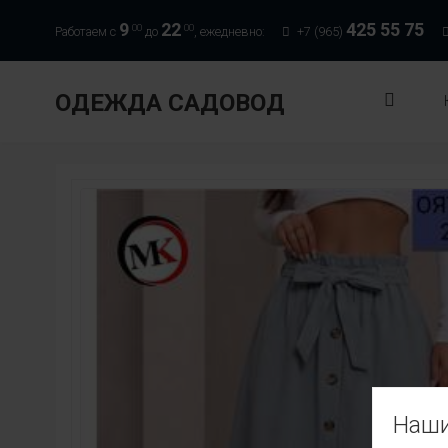
9
22
425 55 75
00
00
Работаем с
до
, ежедневно:
+7 (965)
ОДЕЖДА САДОВОД
Наши