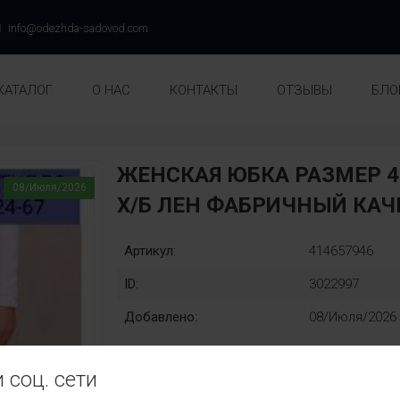
info@odezhda-sadovod.com
КАТАЛОГ
О НАС
КОНТАКТЫ
ОТЗЫВЫ
БЛО
ЖЕНСКАЯ ЮБКА РАЗМЕР 4
08/Июля/2026
Х/Б ЛEН ФАБРИЧНЫЙ КАЧ
Артикул:
414657946
ID:
3022997
Добавлено:
08/Июля/2026
 соц. сети
Единый:
Без выбора: