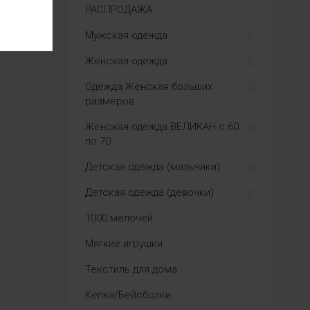
РАСПРОДАЖА
Мужская одежда
Женская одежда
Одежда Женская больших
размеров
Женская одежда ВЕЛИКАН с 60
по 70
Детская одежда (мальчики)
Детская одежда (девочки)
1000 мелочей
Мягкие игрушки
Текстиль для дома
Кепка/Бейсболки