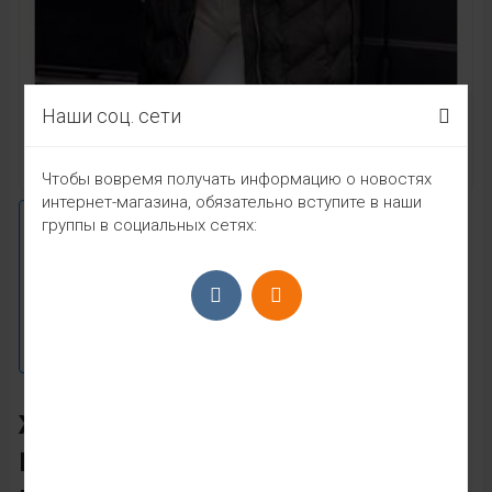
Наши соц. сети
Чтобы вовремя получать информацию о новостях
интернет-магазина, обязательно вступите в наши
группы в социальных сетях:
ЖЕНСКАЯ ДЕМИСЕЗОННАЯ
КУРТКА ТКАНЬ СИНТЕПОН С