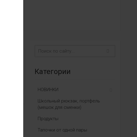
Категории
НОВИНКИ
Школьный рюкзак, портфель
(мешок для сменки)
Продукты
Тапочки от одной пары