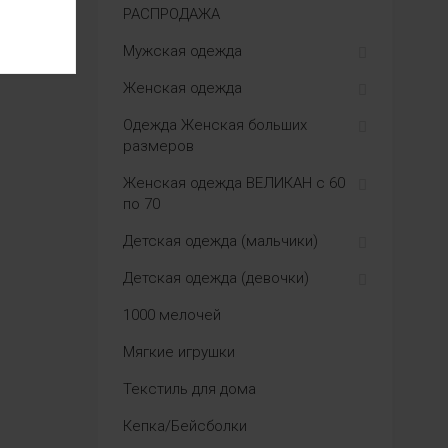
РАСПРОДАЖА
Мужская одежда
Женская одежда
Одежда Женская больших
размеров
Женская одежда ВЕЛИКАН с 60
по 70
Детская одежда (мальчики)
Детская одежда (девочки)
1000 мелочей
Мягкие игрушки
Текстиль для дома
Кепка/Бейсболки