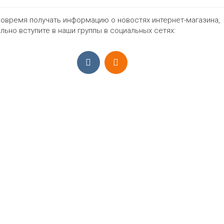
44
46
48
50
52
нет
Цвет
овремя получать информацию о новостях интернет-магазина,
льно вступите в наши группы в социальных сетях:
1197₽
ПРИЁМ ЗАКАЗОВ С 9:00-22:00, ЕЖЕ
Моб.:
+7 (965) 425 55 75
E-mail:
info@sadovodopt.com