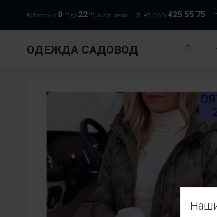
9
22
425 55 75
00
00
Работаем с
до
, ежедневно:
+7 (965)
ОДЕЖДА САДОВОД
Наши