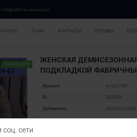
info@odezhda-sadovod.com
КАТАЛОГ
О НАС
КОНТАКТЫ
ОТЗЫВЫ
БЛО
ЖЕНСКАЯ ДЕМИСЕЗОННАЯ
08/Июля/2026
ПОДКЛАДКОЙ ФАБРИЧНЫ
Артикул:
414657947
ID:
3023001
Добавлено:
08/Июля/2026
 соц. сети
Раз::
Замена: