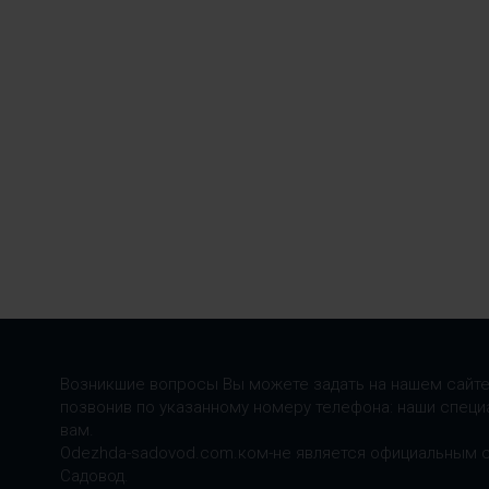
Возникшие вопросы Вы можете задать на нашем сайте
позвонив по указанному номеру телефона: наши специ
вам.
Odezhda-sadovod.com.ком-не является официальным 
Садовод.