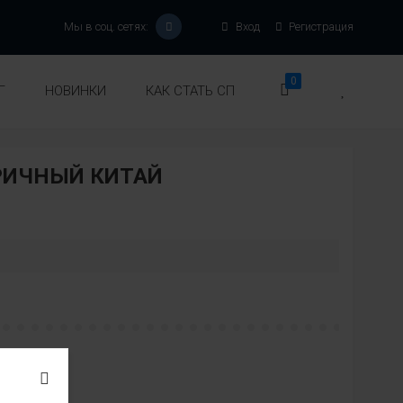
Мы в соц. сетях:
Вход
Регистрация
0
Г
НОВИНКИ
КАК СТАТЬ СП
РИЧНЫЙ КИТАЙ
:
вет