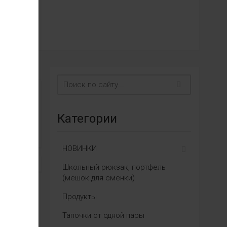
Категории
НОВИНКИ
Школьный рюкзак, портфель
(мешок для сменки)
Продукты
Тапочки от одной пары