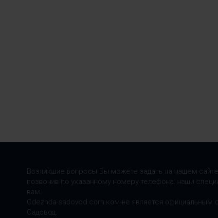
Возникшие вопросы Вы можете задать на нашем сайте
позвонив по указанному номеру телефона: наши специ
вам.
Odezhda-sadovod.com.ком-не является официальным 
Садовод.