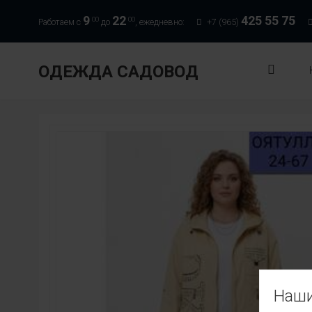
9
22
425 55 75
00
00
Работаем с
до
, ежедневно:
+7 (965)
ОДЕЖДА САДОВОД
Наши