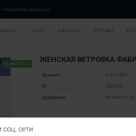
info@odezhda-sadovod.com
КАТАЛОГ
О НАС
КОНТАКТЫ
ОТЗЫВЫ
БЛО
ЖЕНСКАЯ ВЕТРОВКА ФАБ
09/Июля/2026
Артикул:
414657950
ID:
3023013
Добавлено:
09/Июля/2026
Раз::
Замена
 соц. сети
48
50
52
54
56
58
нет
Ц