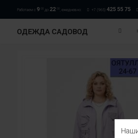
9
22
425 55 75
00
00
Работаем с
до
, ежедневно:
+7 (965)
ОДЕЖДА САДОВОД
Наши