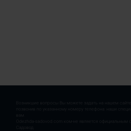
Возникшие вопросы Вы можете задать на нашем сайте
позвонив по указанному номеру телефона: наши специ
вам.
Odezhda-sadovod.com.ком-не является официальным 
Садовод.