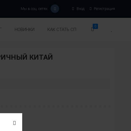
Мы в соц. сетях:
Вход
Регистрация
0
Г
НОВИНКИ
КАК СТАТЬ СП
РИЧНЫЙ КИТАЙ
:
вет