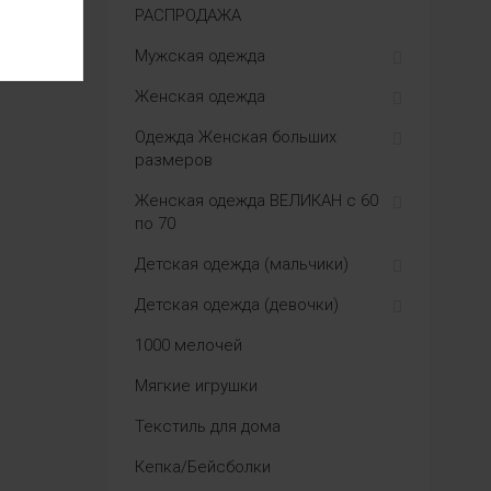
РАСПРОДАЖА
Мужская одежда
Женская одежда
Одежда Женская больших
размеров
Женская одежда ВЕЛИКАН с 60
по 70
Детская одежда (мальчики)
Детская одежда (девочки)
1000 мелочей
Мягкие игрушки
Текстиль для дома
Кепка/Бейсболки