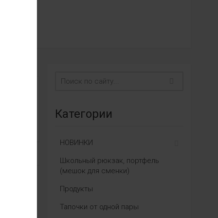
Категории
НОВИНКИ
Школьный рюкзак, портфель
(мешок для сменки)
Продукты
Тапочки от одной пары