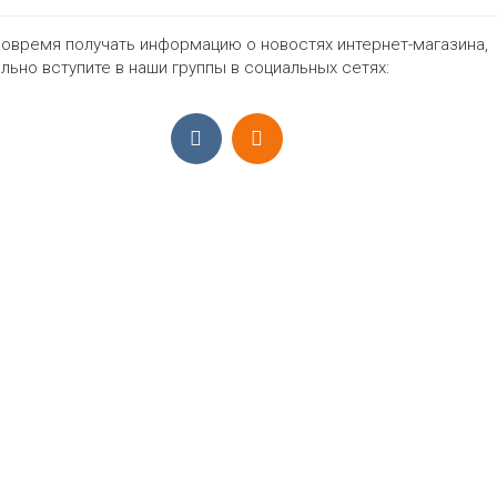
овремя получать информацию о новостях интернет-магазина,
1197₽
льно вступите в наши группы в социальных сетях:
ПРИЁМ ЗАКАЗОВ С 9:00-22:00, ЕЖЕ
Моб.:
+7 (965) 425 55 75
E-mail:
info@sadovodopt.com