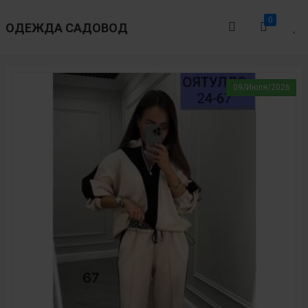
0
ОДЕЖДА САДОВОД
09/Июля/2026