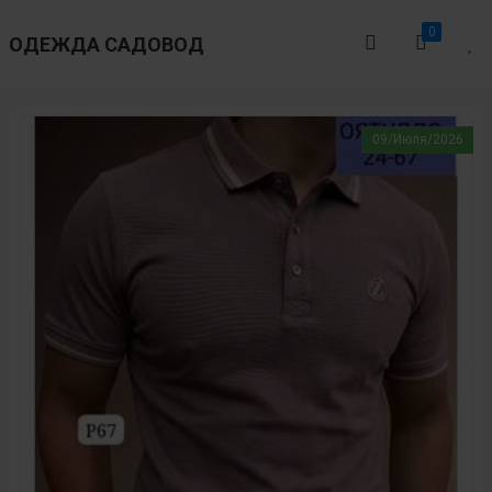
0
ОДЕЖДА САДОВОД
09/Июля/2026