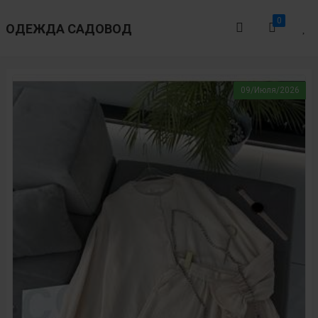
0
ОДЕЖДА САДОВОД
09/Июля/2026