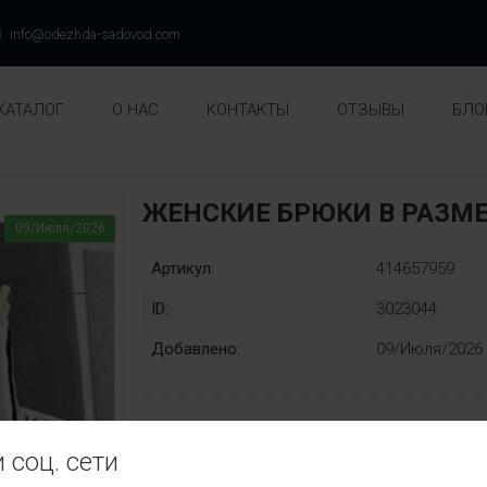
info@odezhda-sadovod.com
КАТАЛОГ
О НАС
КОНТАКТЫ
ОТЗЫВЫ
БЛО
ЖЕНСКИЕ БРЮКИ В РАЗМЕ
09/Июля/2026
Артикул:
414657959
ID:
3023044
Добавлено:
09/Июля/2026
Раз::
Замена:
 соц. сети
42
44
46
48
50
нет
Цвет