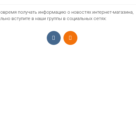
овремя получать информацию о новостях интернет-магазина,
931₽
льно вступите в наши группы в социальных сетях:
ПРИЁМ ЗАКАЗОВ С 9:00-22:00, ЕЖЕ
Моб.:
+7 (965) 425 55 75
E-mail:
info@sadovodopt.com