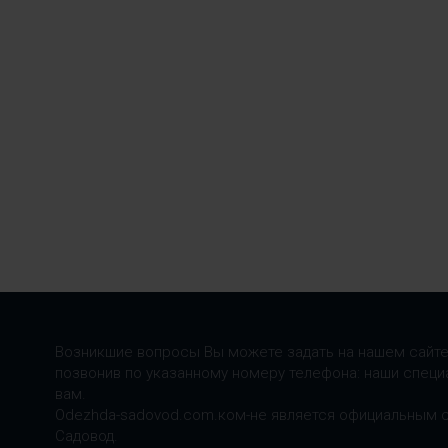
Возникшие вопросы Вы можете задать на нашем сайте
позвонив по указанному номеру телефона: наши специ
вам.
Odezhda-sadovod.com.ком-не является официальным 
Садовод.