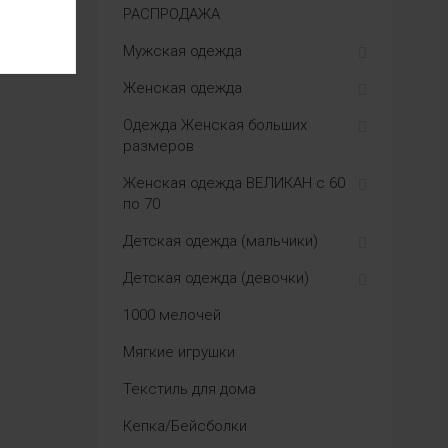
РАСПРОДАЖА
Мужская одежда
Женская одежда
Одежда Женская больших
размеров
Женская одежда ВЕЛИКАН с 60
по 70
Детская одежда (мальчики)
Детская одежда (девочки)
1000 мелочей
Мягкие игрушки
Текстиль для дома
Кепка/Бейсболки