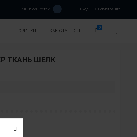
Мы в соц. сетях:
Вход
Регистрация
0
Г
НОВИНКИ
КАК СТАТЬ СП
Р ТКАНЬ ШЕЛК