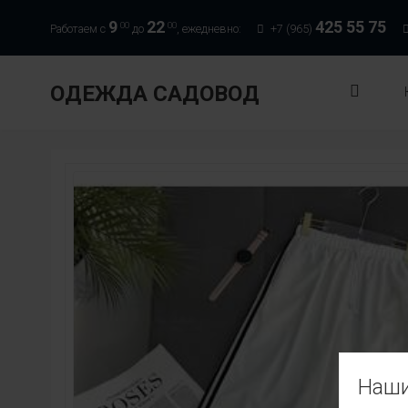
9
22
425 55 75
00
00
Работаем с
до
, ежедневно:
+7 (965)
ОДЕЖДА САДОВОД
Наши