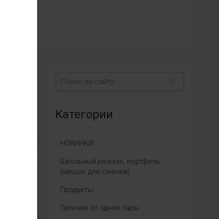
Категории
НОВИНКИ
Школьный рюкзак, портфель
(мешок для сменки)
Продукты
Тапочки от одной пары