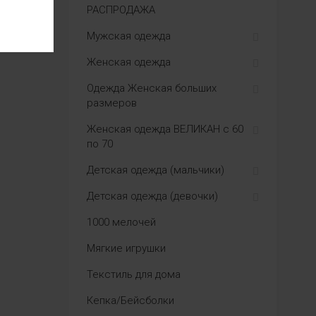
РАСПРОДАЖА
Мужская одежда
Женская одежда
Одежда Женская больших
размеров
Женская одежда ВЕЛИКАН с 60
по 70
Детская одежда (мальчики)
Детская одежда (девочки)
1000 мелочей
Мягкие игрушки
Текстиль для дома
Кепка/Бейсболки