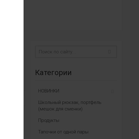
Категории
НОВИНКИ
Школьный рюкзак, портфель
(мешок для сменки)
Продукты
Тапочки от одной пары