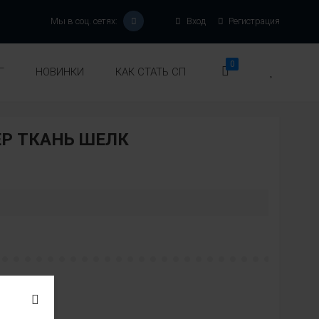
Мы в соц. сетях:
Вход
Регистрация
0
Г
НОВИНКИ
КАК СТАТЬ СП
Р ТКАНЬ ШЕЛК