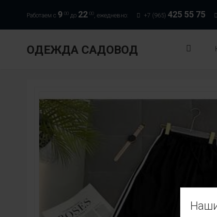
9
22
425 55 75
00
00
Работаем с
до
, ежедневно:
+7 (965)
ОДЕЖДА САДОВОД
Наши