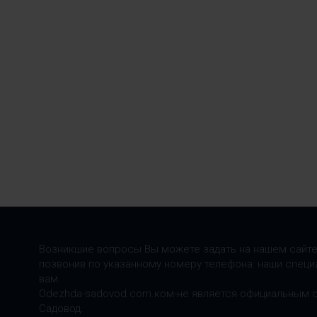
Возникшие вопросы Вы можете задать на нашем сайте
позвонив по указанному номеру телефона: наши специ
вам.
Odezhda-sadovod.com.ком-не является официальным 
Садовод.