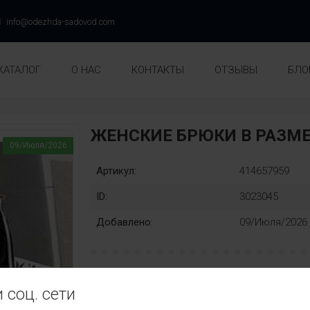
info@odezhda-sadovod.com
КАТАЛОГ
О НАС
КОНТАКТЫ
ОТЗЫВЫ
БЛО
ЖЕНСКИЕ БРЮКИ В РАЗМЕ
09/Июля/2026
Артикул:
414657959
ID:
3023045
Добавлено:
09/Июля/2026
Раз::
Замена:
 соц. сети
42
44
46
48
50
нет
Цвет