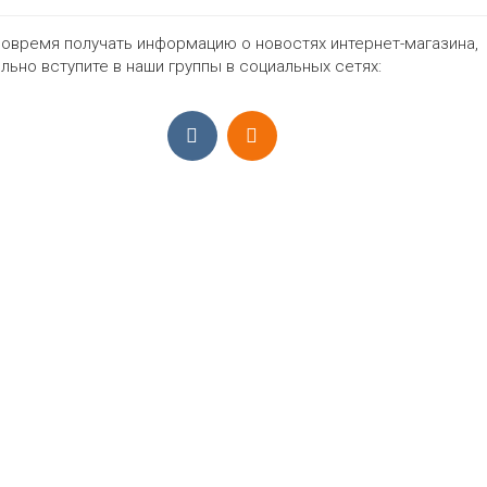
овремя получать информацию о новостях интернет-магазина,
931₽
льно вступите в наши группы в социальных сетях:
ПРИЁМ ЗАКАЗОВ С 9:00-22:00, ЕЖЕ
Моб.:
+7 (965) 425 55 75
E-mail:
info@sadovodopt.com