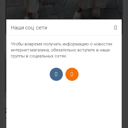
Наши соц. сети
Чтобы вовремя получать информацию о новостях
интернет-магазина, обязательно вступите в наши
группы в социальных сетях:
ЖЕНСКАЯ ЮБКА КАЧЕСТВО LUX
ТКАНЬ: ШЕЛК