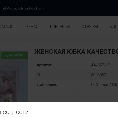
info@odezhda-sadovod.com
КАТАЛОГ
О НАС
КОНТАКТЫ
ОТЗЫВЫ
БЛО
ЖЕНСКАЯ ЮБКА КАЧЕСТВО
09/Июля/2026
Артикул:
414657963
ID:
3023059
Добавлено:
09/Июля/2026
Раз::
Замена:
 соц. сети
40
42
44
46
48
нет
Цвет