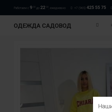
9
22
425 55 75
00
00
Работаем с
до
, ежедневно:
+7 (965)
ОДЕЖДА САДОВОД
Наши