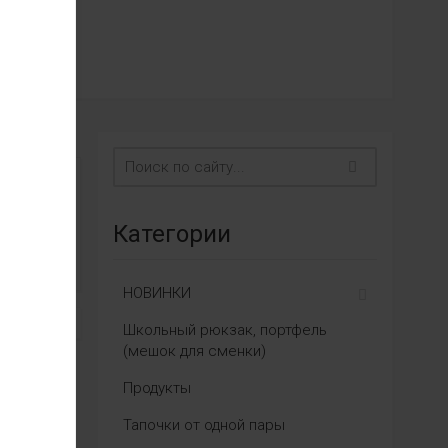
Категории
НОВИНКИ
Школьный рюкзак, портфель
(мешок для сменки)
Продукты
Тапочки от одной пары