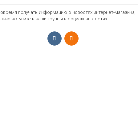
овремя получать информацию о новостях интернет-магазина,
1197₽
льно вступите в наши группы в социальных сетях:
ПРИЁМ ЗАКАЗОВ С 9:00-22:00, ЕЖЕ
Моб.:
+7 (965) 425 55 75
E-mail:
info@sadovodopt.com