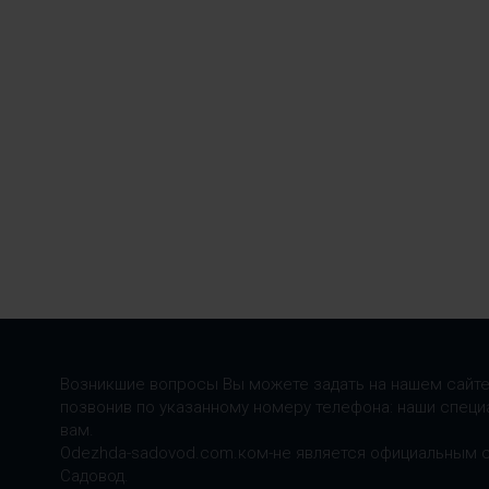
Возникшие вопросы Вы можете задать на нашем сайте
позвонив по указанному номеру телефона: наши специ
вам.
Odezhda-sadovod.com.ком-не является официальным 
Садовод.