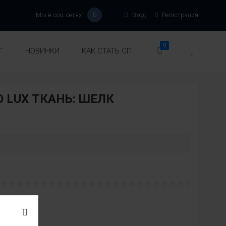
Мы в соц. сетях:
Вход
Регистрация
0
Г
НОВИНКИ
КАК СТАТЬ СП
 LUX ТКАНЬ: ШЕЛК