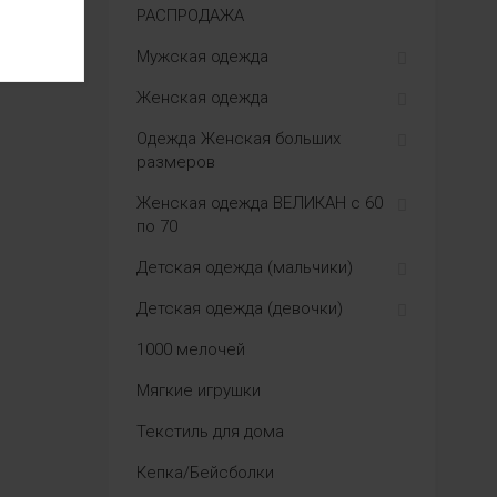
РАСПРОДАЖА
Мужская одежда
Женская одежда
Одежда Женская больших
размеров
Женская одежда ВЕЛИКАН с 60
по 70
Детская одежда (мальчики)
Детская одежда (девочки)
1000 мелочей
Мягкие игрушки
Текстиль для дома
Кепка/Бейсболки