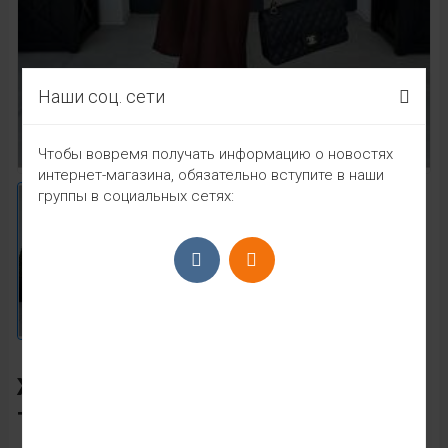
Наши соц. сети
Чтобы вовремя получать информацию о новостях
интернет-магазина, обязательно вступите в наши
группы в социальных сетях:
ЖЕНСКАЯ ЮБКА КАЧЕСТВО LUX
ТКАНЬ: ШЕЛК