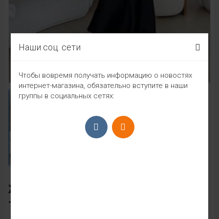
Наши соц. сети
Чтобы вовремя получать информацию о новостях
интернет-магазина, обязательно вступите в наши
группы в социальных сетях:
ЖЕНСКАЯ ЮБКА КАЧЕСТВО LUX
ТКАНЬ: ШЕЛК