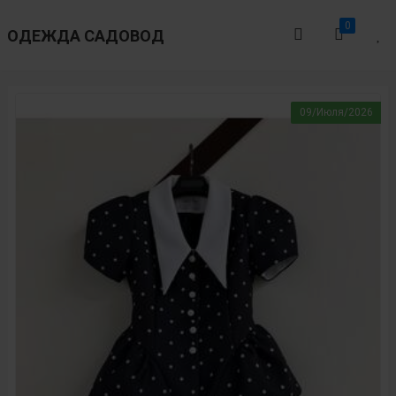
0
ОДЕЖДА САДОВОД
09/Июля/2026