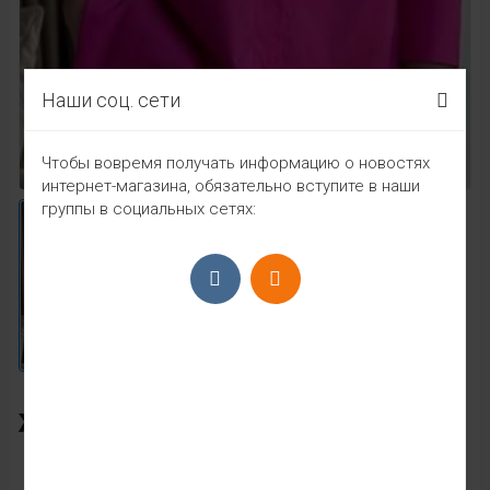
Наши соц. сети
Чтобы вовремя получать информацию о новостях
интернет-магазина, обязательно вступите в наши
группы в социальных сетях:
ЖЕНСКАЯ РУБАШКА ТКАНЬ:Х/Б
Артикул: