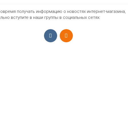
42
44
46
48
нет
Цвет
овремя получать информацию о новостях интернет-магазина,
льно вступите в наши группы в социальных сетях:
2128₽
ПРИЁМ ЗАКАЗОВ С 9:00-22:00, ЕЖЕ
Моб.:
+7 (965) 425 55 75
E-mail:
info@sadovodopt.com