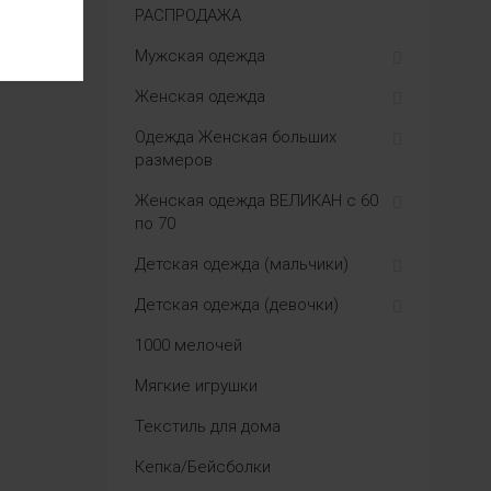
РАСПРОДАЖА
Мужская одежда
Женская одежда
Одежда Женская больших
размеров
Женская одежда ВЕЛИКАН с 60
по 70
Детская одежда (мальчики)
Детская одежда (девочки)
1000 мелочей
Мягкие игрушки
Текстиль для дома
Кепка/Бейсболки