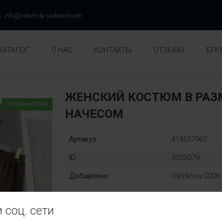
info@odezhda-sadovod.com
КАТАЛОГ
О НАС
КОНТАКТЫ
ОТЗЫВЫ
БЛО
ЖЕНСКИЙ КОСТЮМ В РАЗМ
09/Июля/2026
НАЧЕСОМ
Артикул:
414657967
ID:
3023079
Добавлено:
09/Июля/2026
 соц. сети
Раз::
Замена: