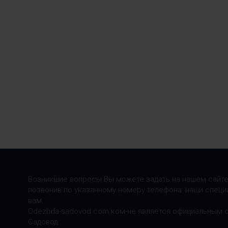
Возникшие вопросы Вы можете задать на нашем сайте
позвонив по указанному номеру телефона: наши специ
вам.
Odezhda-sadovod.com.ком-не является официальным 
Садовод.