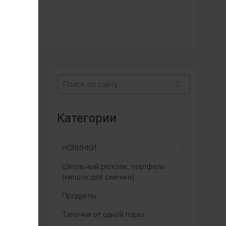
Категории
НОВИНКИ
Школьный рюкзак, портфель
(мешок для сменки)
Продукты
Тапочки от одной пары