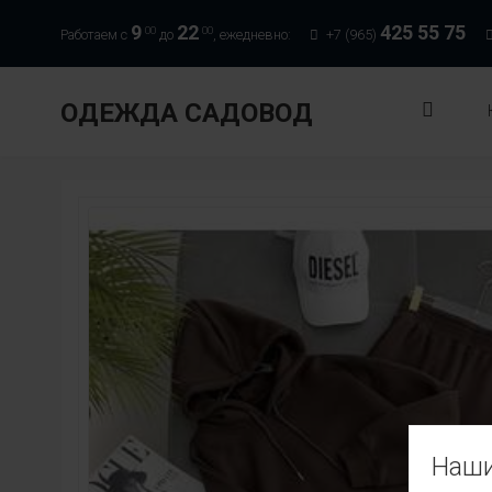
9
22
425 55 75
00
00
Работаем с
до
, ежедневно:
+7 (965)
ОДЕЖДА САДОВОД
Наши